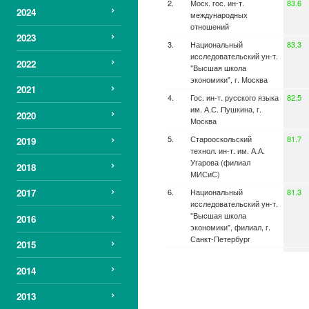
Моск. гос. ин-т.
83.6
2024
международных
отношений
2023
Национальный
83.3
исследовательский ун-т.
2022
"Высшая школа
экономики", г. Москва
2021
Гос. ин-т. русского языка
82.5
им. А.С. Пушкина, г.
2020
Москва
Старооскольский
81.7
2019
технол. ин-т. им. А.А.
Угарова (филиал
2018
МИСиС)
Национальный
81.3
2017
исследовательский ун-т.
"Высшая школа
2016
экономики", филиал, г.
Санкт-Петербург
2015
Моск. высшая школа
81.1
социальных и
2014
экономических наук
(Шанинка)
2013