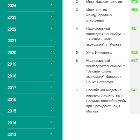
Моск. физико-техн. ин-т.
97.6
2024
Моск. гос. ин-т.
95.6
международных
2023
отношений
Национальный
95.1
2022
исследовательский ун-т.
"Высшая школа
2021
экономики", г. Москва
2020
Ун-т. Иннополис
94.8
Национальный
94.7
2019
исследовательский ун-т.
"Высшая школа
2018
экономики", филиал, г.
Санкт-Петербург
2017
Российская академия
94.1
народного хозяйства и
2016
государственной службы
при Президенте РФ, г.
2015
Москва
Национальный
93.9
2014
исследовательский
ядерный ун-т. "МИФИ", г.
2013
Москва