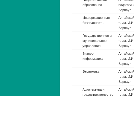
Автоматика и
Национал
управление
исследов
технол. у
Москва
Автоматика и
Санкт-Пе
управление
горный ун
Автоматика и
Российски
управление
нефти и г
Губкина, 
Автоматика и
Самарски
управление
национал
исследова
им. акаде
Королева
Автоматика и
Национал
управление
исследов
Южно-Урал
т., г. Чел
Автоматика и
Моск. гос.
управление
Н.Э. Бау
Автоматика и
Омский го
управление