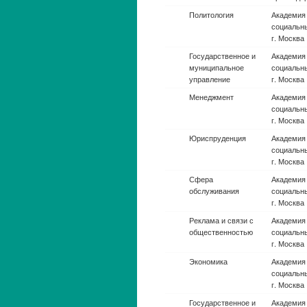
космическая техника
Авиационная и
Омский го
ракетно-
космическая техника
Авиационные
Жуковски
системы
«Стрела»
(эксплуатация)
авиационн
(национа
исследова
т.а)
Авиационные
Ульяновск
системы
гражданск
(эксплуатация)
Главного
авиации Б
Авиационные
Казански
системы
исследова
(эксплуатация)
ун-т. им.
Авиационные
Моск. ави
системы
(национа
(эксплуатация)
исследова
т.)
Авиационные
Новосибир
системы
ун-т.
(эксплуатация)