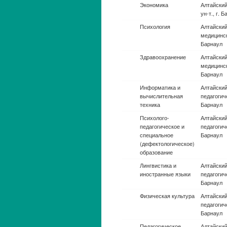
(эксплуатация)
адмирала
Макарова,
Петербур
Автоматика и
Моск. физ
управление
Автоматика и
Национал
управление
исследов
ядерный у
Москва
Автоматика и
Стерлита
управление
филиал У
т.а науки
Автоматика и
Ун-т. ИТМ
управление
Петербур
Автоматика и
Новосиби
управление
национал
исследова
ун-т.
Автоматика и
Старооско
управление
ин-т. им. 
(филиал
Автоматика и
Воронежск
управление