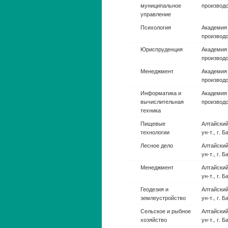
Авиационные
Санкт-Пе
системы
гос. ун-т.
(эксплуатация)
аэрокосм
приборос
Авиационные
Санкт-Пе
системы
гос. ун-т
(эксплуатация)
авиации
Авиационные
Иркутски
системы
исследова
(эксплуатация)
ун-т.
Авиационные
Уфимский 
системы
технолог
(эксплуатация)
Авиационные
Морской г
системы
адмирала 
(эксплуатация)
Невельско
Владивос
Авиационные
Донской го
системы
г. Ростов
(эксплуатация)
Авиационные
Гос. ун-т.
системы
речного ф