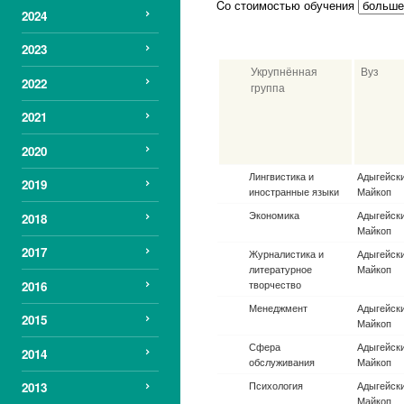
Cо стоимостью обучения
2024
2023
Найти
2022
Укрупнённая
Вуз
2021
группа
2020
2019
2018
Авиационная и
Ульяновск
ракетно-
ун-т.
космическая техника
2017
Авиационная и
Моск. гос.
2016
ракетно-
Н.Э. Бау
космическая техника
2015
Авиационная и
Моск. ави
ракетно-
(национа
2014
космическая техника
исследова
т.)
2013
Авиационная и
Уфимский 