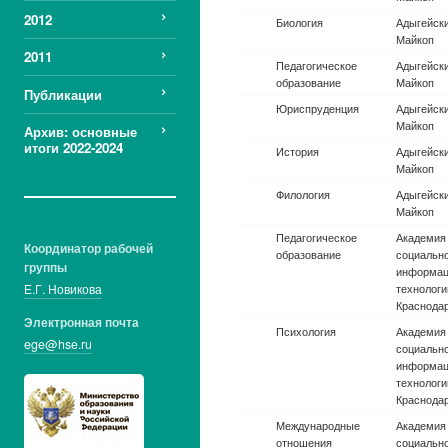
ракетно-
технолог
2012
космическая техника
Авиационная и
Новосибир
2011
ракетно-
ун-т.
космическая техника
Публикации
Авиационная и
Санкт-Пе
ракетно-
гос. ун-т
Архив: основные
космическая техника
авиации
итоги 2022-2024
Авиационная и
Гос. ун-т.
ракетно-
космическая техника
Авиационная и
Санкт-Пе
Координатор рабочей
ракетно-
гос. ун-т.
группы
космическая техника
аэрокосм
приборос
Е.Г. Новикова
Авиационная и
Самарски
Электронная почта
ракетно-
национал
ege@hse.ru
космическая техника
исследова
им. акаде
Королева
Авиационная и
Бийский т
ракетно-
(филиал) 
космическая техника
государс