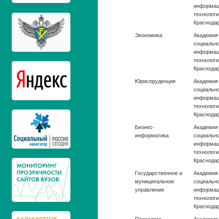
техническ
И.И. Пол
Авиационная и
Казански
ракетно-
исследова
космическая техника
ун-т. им.
Авиационная и
Жуковски
ракетно-
«Стрела»
космическая техника
авиационн
(национа
исследова
т.а)
Авиационная и
Ульяновск
ракетно-
гражданск
космическая техника
Главного
авиации Б
Авиационная и
Ступинск
ракетно-
Московск
космическая техника
авиационн
(национа
исследова
т.а)
Авиационная и
Балтийски
ракетно-
т. "Военм
космическая техника
Устинова,