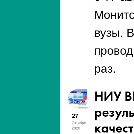
Монито
вузы. 
провод
раз.
НИУ В
резул
27
качест
Октября
2020