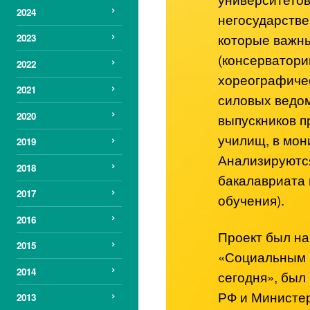
2024
негосударстве
которые важн
2023
(консерватори
2022
хореографичес
2021
силовых ведо
2020
выпускников 
училищ, в мон
2019
Анализируются
2018
бакалавриата 
2017
обучения).
2016
Проект был на
2015
«Социальным 
2014
сегодня», бы
РФ и Министер
2013