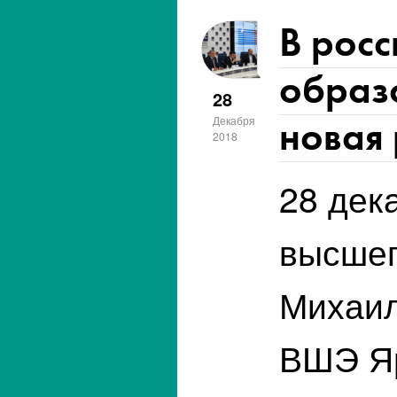
В рос
образ
28
новая 
Декабря
2018
28 дек
высшег
Михаил
ВШЭ Я