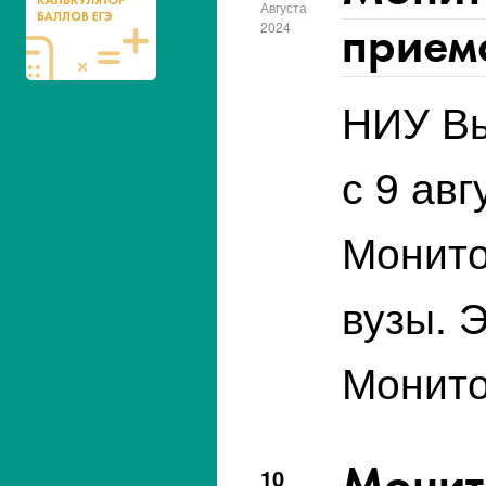
Августа
приема
2024
НИУ Вы
с 9 ав
Монито
вузы. 
Монито
Монит
10