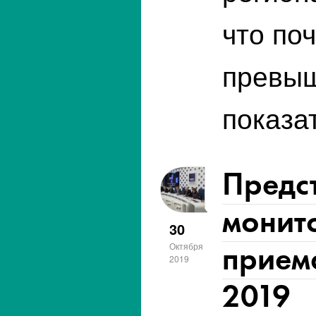
что по
превыш
показа
Предс
монит
30
приема
Октября
2019
2019