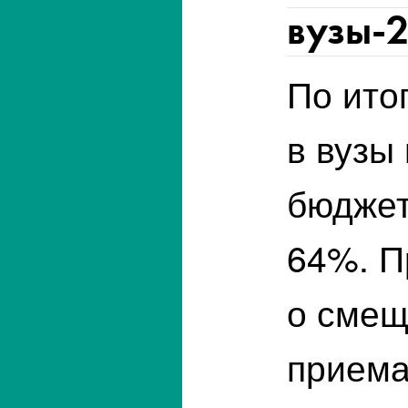
вузы-
По ито
в вузы 
бюджет
64%. П
о смещ
приема