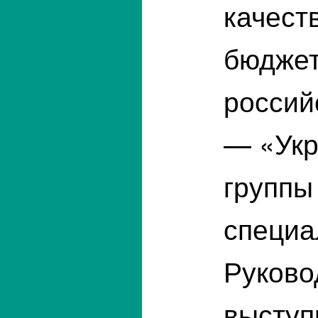
качест
бюджет
россий
— «Укр
группы
специа
Руково
выступ