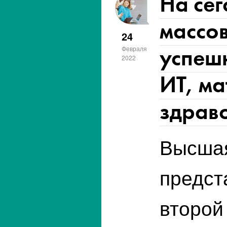
На се
массо
24
успешн
Февраля
2022
ИТ, ма
здрав
Высшая
предст
второй