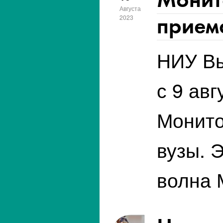
Августа
приема
2023
НИУ Вы
с 9 ав
Монито
вузы. 
волна 