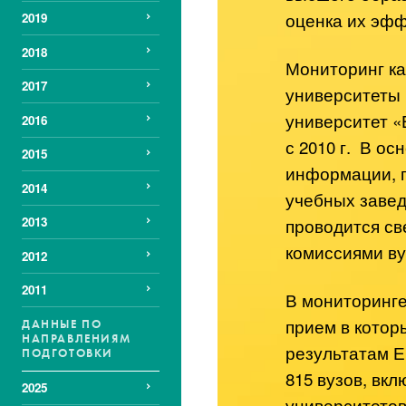
оценка их эфф
2019
2018
Мониторинг ка
2017
университеты 
университет 
2016
с 2010 г. В о
2015
информации, п
2014
учебных завед
проводится с
2013
комиссиями ву
2012
2011
В мониторинге
прием в котор
ДАННЫЕ ПО
НАПРАВЛЕНИЯМ
результатам Е
ПОДГОТОВКИ
815 вузов, вк
2025
университетов