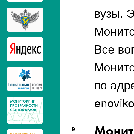
вузы. 
Монито
Все во
Монито
по адр
enovik
Монит
9