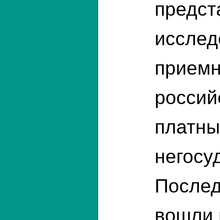
предст
исслед
приемн
россий
платны
негосу
Послед
вошли 