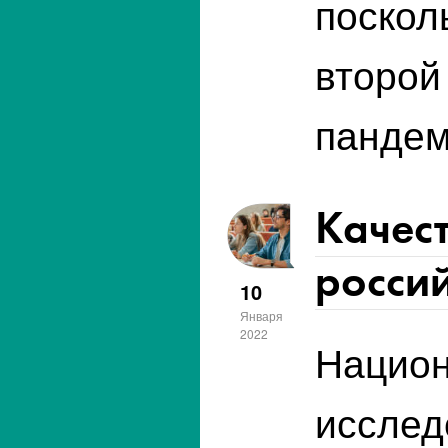
поскол
второй
пандем
Качест
россий
10
Января
2022
Нацио
исслед