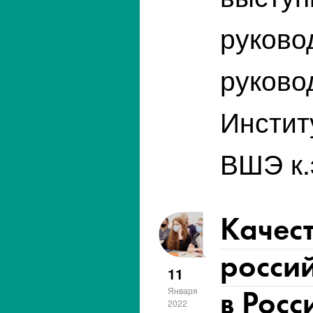
руково
руково
Инстит
ВШЭ к.
Качест
россий
11
в Росс
Января
2022