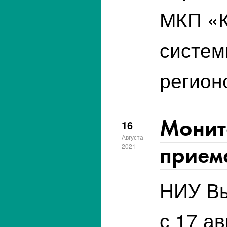
МКП «К
систем
регион
Монит
16
Августа
приема
2021
НИУ Вы
с 17 а