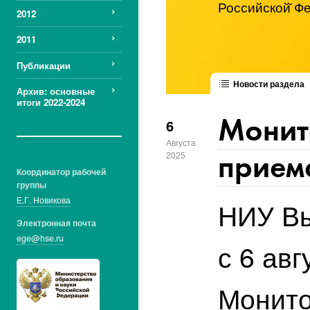
Российской̆ Ф
2012
2011
Публикации
Новости раздела
Архив: основные
итоги 2022-2024
Монит
6
Августа
приема
2025
Координатор рабочей
группы
Е.Г. Новикова
НИУ Вы
Электронная почта
ege@hse.ru
с 6 ав
Монито