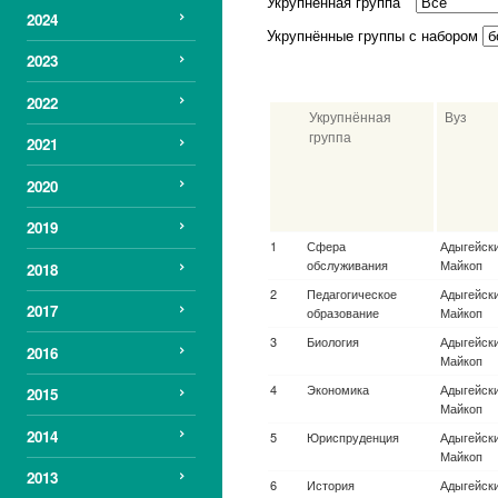
Укрупненная группа
2024
Укрупнённые группы с набором
2023
Найти
2022
2021
Укрупнённая
Вуз
2020
группа
2019
2018
Авиационная и
Ун-т. ИТМ
2017
ракетно-
Петербур
космическая
2016
техника
Авиационная и
Моск. гос.
2015
ракетно-
Н.Э. Бау
космическая
2014
техника
Авиационная и
Санкт-Пет
2013
ракетно-
ун-т. гра