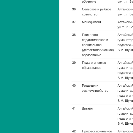
Авиационная и
Воронежск
ракетно-
ун-т.
космическая
техника
Авиационная и
Амурский г
ракетно-
Благовещ
космическая
техника
Авиационная и
Волгоград
ракетно-
ун-т.
космическая
техника
Авиационная и
Донской го
ракетно-
Ростов-н
космическая
техника
Авиационная и
Ульяновск
ракетно-
ун-т.
космическая
техника
Авиационная и
Омский гос
ракетно-
космическая