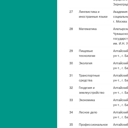
Авиационная и
Нижегород
ракетно-
ун-т. им. 
космическая
техника
Авиационная и
Гос. ун-т.
ракетно-
космическая
техника
Авиационная и
Тульский г
ракетно-
космическая
техника
Авиационная и
Уфимский 
ракетно-
авиационн
космическая
техника
Авиационная и
Национал
ракетно-
исследов
космическая
Южно-Урал
техника
т., г. Чел
Авиационная и
Оренбургс
ракетно-
космическая
техника