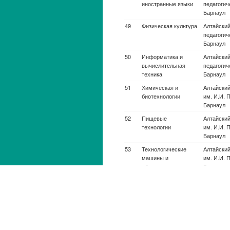
Авиационная и
Филиал У
ракетно-
государст
космическая
авиацион
техника
техническо
Кумертау
Авиационная и
Комсомол
ракетно-
Амуре гос.
космическая
техника
Авиационная и
Бийский т
ракетно-
(филиал) 
космическая
государст
техника
техническ
И.И. Полз
Авиационная и
Восточно-
ракетно-
ун-т. техн
космическая
управлени
техника
Авиационные
Национал
системы
исследов
(эксплуатация)
Томский го
Авиационные
Санкт-Пет
системы
ун-т. гра