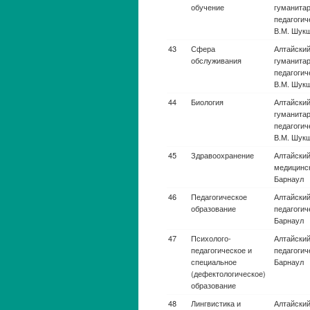
техника
Авиационная и
Сибирский 
ракетно-
науки и т
космическая
М.Ф. Реше
техника
Краснояр
Авиационная и
Ступинск
ракетно-
Московск
космическая
авиационн
техника
(национал
исследова
т.а)
Авиационная и
Ижевский г
ракетно-
им. М.Т. 
космическая
техника
Авиационная и
Воткинск
ракетно-
Ижевског
космическая
государст
техника
техническ
М.Т. Кал
Авиационная и
Ульяновски
ракетно-
космическая
техника