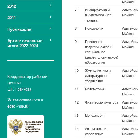
космическая
авиации
2012
техника
Авиационная и
Санкт-Пет
2011
ракетно-
ун-т. аэр
космическая
приборос
Публикации
техника
Авиационная и
Казански
Архив: основные
ракетно-
исследова
итоги 2022-2024
космическая
ун-т. им.
техника
Авиационная и
Моск. ави
ракетно-
(национа
космическая
исследова
Координатор рабочей
техника
группы
Авиационная и
Балтийский
Е.Г. Новикова
ракетно-
т. "Военме
космическая
Устинова, 
Электронная почта
техника
Петербур
ege@hse.ru
Авиационная и
Моск. гос.
ракетно-
гражданск
космическая
техника
Авиационная и
Новосибир