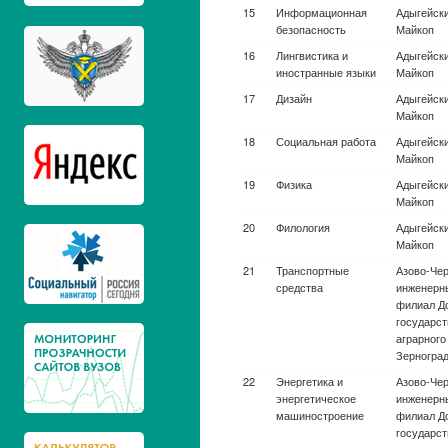
ракетно-
ун-т.
космическая
техника
Авиационная и
Ульяновск
ракетно-
гражданск
космическая
Главного
техника
авиации Б
Авиационная и
Южный фе
ракетно-
т.
космическая
техника
Авиационная и
Самарски
ракетно-
национал
космическая
исследова
техника
им. акаде
Королева
Авиационная и
Пермский
ракетно-
исследов
космическая
политехн. 
техника
Авиационная и
Жуковски
ракетно-
«Стрела»
космическая
авиационн
техника
(национал