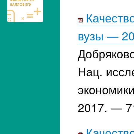
Качество
вузы — 2
Добряково
Нац. иссл
экономики
2017. — 7
Качество