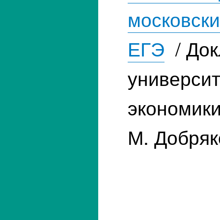
московски
ЕГЭ
/ Док
универси
экономики
М. Добряк