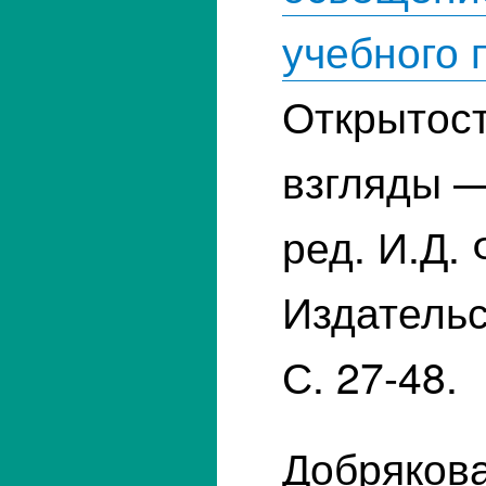
учебного 
Открытост
взгляды —
ред. И.Д. 
Издатель
С. 27-48.
Добрякова