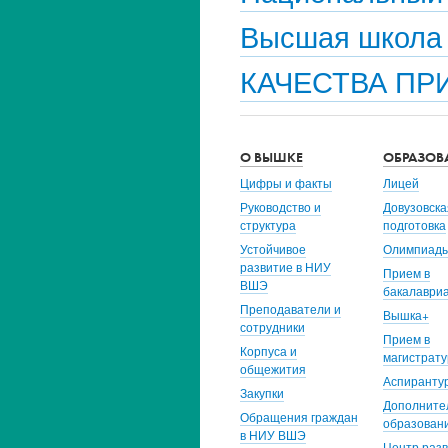
Высшая школа 
КАЧЕСТВА ПР
О ВЫШКЕ
ОБРАЗОВ
Цифры и факты
Лицей
Руководство и
Довузовска
структура
подготовка
Устойчивое
Олимпиад
развитие в НИУ
Прием в
ВШЭ
бакалаври
Преподаватели и
Вышка+
сотрудники
Прием в
Корпуса и
магистрату
общежития
Аспиранту
Закупки
Дополните
Обращения граждан
образован
в НИУ ВШЭ
Центр раз