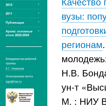
Качество 
2012
вузы: поп
2011
Публикации
подготовк
Архив: основные
итоги 2022-2024
регионам
молодежь:
Координатор рабочей
группы
Н.В. Бонд
Е.Г. Новикова
Электронная почта
ege@hse.ru
ун-т «Выс
М. : НИУ 