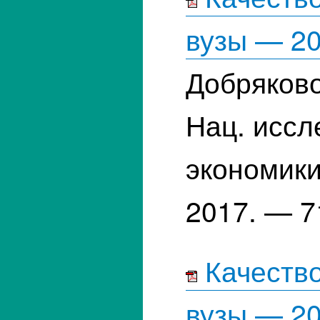
вузы — 2
Добряково
Нац. иссл
экономики
2017. — 7
Качество
вузы — 2