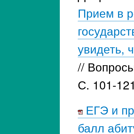
Прием в р
государст
увидеть, 
// Вопрос
С. 101-121
ЕГЭ и пр
балл абит