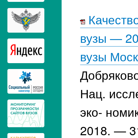
Качество
вузы — 20
вузы Мос
Добряково
Нац. иссл
эко- номи
2018. — 3