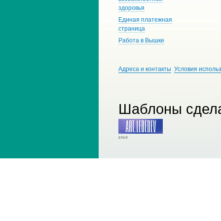
Петербург
здоровья
Моск. педагогический
79.5
Единая платежная
гос. ун-т.
страница
Санкт-Петербургский
79.5
Работа в Вышке
гос. ун-т.
промышленных
технологий и дизайна
Адреса и контакты
Условия исполь
Российский химико-
79.3
технол. ун-т. им. Д.И.
Менделеева, г.Москва
Шаблоны сдела
Моск. гос. психолого-
79.3
педагогический ун-т.
Национальный
78.7
исследовательский
Нижегородский гос. ун-т.
им. Н.И. Лобачевского
Моск. авиационный ин-т.
78.5
(национальный
исследовательский ун-
т.)
Ленинградский гос. ун-т.
78.4
им. А.С. Пушкина, г.
Санкт-Петербург