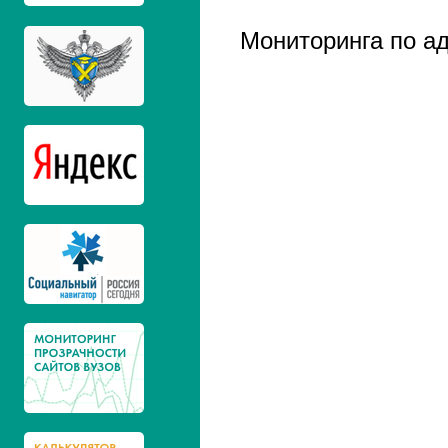
Нижний Новгород
Мониторинга по а
Моск. городской
87.2
педагогический ун-т.
Новосибирский
87.0
национальный
исследовательский гос.
ун-т.
Российский ун-т.
86.3
дружбы народов, г.
Москва
Санкт-Петербургский
85.7
гос. экономический ун-т.
Гос. ун-т. управления, г.
85.4
Москва
Российский гос.
84.8
гуманитарный ун-т., г.
Москва
Первый гос. московский
84.4
медицинский ун-т. им.
И.М. Сеченова
Уральский гос.
83.5
юридический ун-т., г.