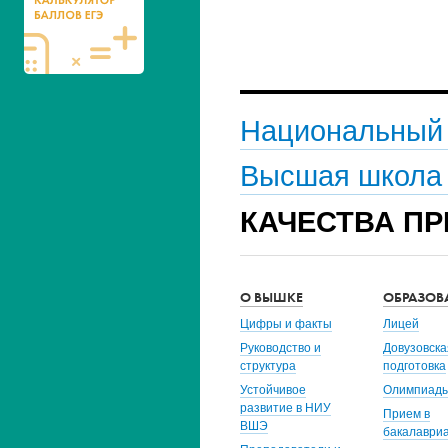
Екатеринбург
Российский
83.4
национальный
исследовательский
медицинский ун-т. им.
Н.И. Пирогова, г. Москва
Национальный 
Российский гос. ун-т.
83.0
нефти и газа им. И.М.
Губкина, г. Москва
Высшая школа 
Санкт-Петербургский
82.9
гос. электротехн. ун-т.
КАЧЕСТВА ПР
“ЛЭТИ”
Моск. гос. техн. ун-т. им.
82.7
Н.Э. Баумана
Санкт-Петербургский
82.6
О ВЫШКЕ
ОБРАЗОВ
политехн. ун-т. Петра
Цифры и факты
Лицей
Великого
Руководство и
Довузовска
Моск. гос. медико-
81.9
структура
подготовка
стоматологический ун-т.
Устойчивое
Олимпиад
МИРЭА - Российский
81.5
развитие в НИУ
технол. ун-т.
Прием в
ВШЭ
бакалаври
Санкт-Петербургский
81.3