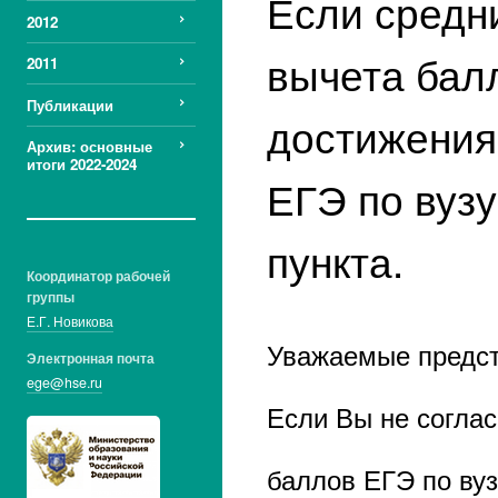
Если средн
Санкт-Петербургский
92.0
2012
гос. ун-т.
Финансовый ун-т. при
91.4
вычета бал
2011
Правительстве РФ, г.
Москва
Публикации
достижения
Моск. гос. ун-т. им. М.В.
90.2
Ломоносова
Архив: основные
итоги 2022-2024
Моск. гос. юридический
89.6
ЕГЭ по вузу
ун-т. им. О.Е. Кутафина
Моск. гос.
89.6
лингвистический ун-т.
пункта.
Национальный
88.8
Координатор рабочей
исследовательский
группы
технол. ун-т. "МИСиС", г.
Москва
Е.Г. Новикова
Уважаемые предст
Российский
88.7
Электронная почта
экономический ун-т. им.
ege@hse.ru
Г.В. Плеханова, г.
Москва
Если Вы не соглас
Национальный
87.5
исследовательский ун-т.
баллов ЕГЭ по вуз
"Высшая школа
экономики", филиал, г.