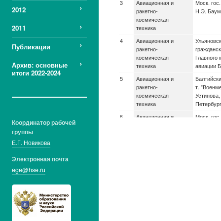
Авиационная и
Моск. гос.
2012
ракетно-
Н.Э. Бау
космическая
2011
техника
Авиационная и
Ульяновск
Публикации
ракетно-
гражданск
космическая
Главного
Архив: основные
техника
авиации Б
итоги 2022-2024
Авиационная и
Балтийский
ракетно-
т. "Военме
космическая
Устинова, 
техника
Петербур
Авиационная и
Моск. гос.
Координатор рабочей
ракетно-
гражданск
группы
космическая
техника
Е.Г. Новикова
Авиационная и
Жуковски
Электронная почта
ракетно-
«Стрела»
ege@hse.ru
космическая
авиационн
техника
(национал
исследова
т.а)
Авиационная и
Казански
ракетно-
исследова