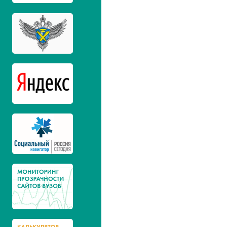
космическая
ун-т. им.
техника
Авиационная и
Мытищинс
ракетно-
МГТУ им. 
космическая
(МГУЛ)
техника
Авиационная и
Уфимский 
ракетно-
авиационн
космическая
техника
Авиационная и
Новосибир
ракетно-
ун-т.
космическая
техника
Авиационная и
Самарски
ракетно-
национал
космическая
исследова
техника
им. акаде
Королева
Авиационная и
Ульяновск
ракетно-
ун-т.
космическая
техника