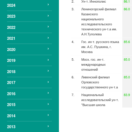
Ун-т. Иннополис
86.1
2024
Лениногорский филиал
86.0
Казанского
2023
национального
исследовательского
2022
технического ун-т.а им.
А.Н.Туполева
2021
Гос. ин-т. русского языка
85.6
им. А.С. Пушкина, г.
2020
Москва
Моск. гос. ин-т.
85.0
2019
международных
отношений
2018
Ливенский филиал
85.0
Орловского
2017
государственного ун-т.а
2016
Национальный
83.9
исследовательский ун-т.
2015
"Высшая школа
экономики", г. Москва
2014
Моск. высшая школа
83.9
социальных и
2013
экономических наук