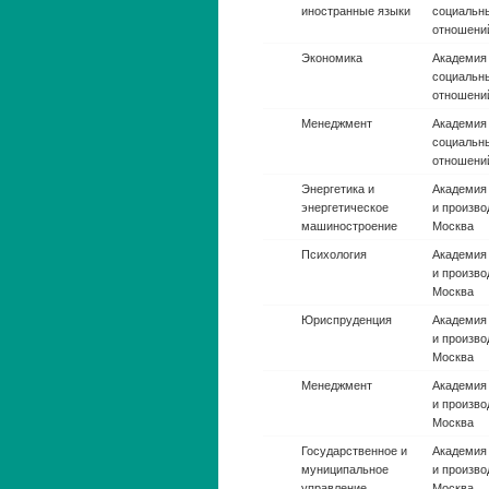
иностранные языки
социальн
г. Москва
Экономика
Академия 
социальн
г. Москва
Менеджмент
Академия 
социальн
г. Москва
Энергетика и
Академия
энергетическое
производс
машиностроение
Психология
Академия
производс
Юриспруденция
Академия
производс
Менеджмент
Академия
производс
Государственное и
Академия
муниципальное
производс
управление
Экономика
Академия
производс