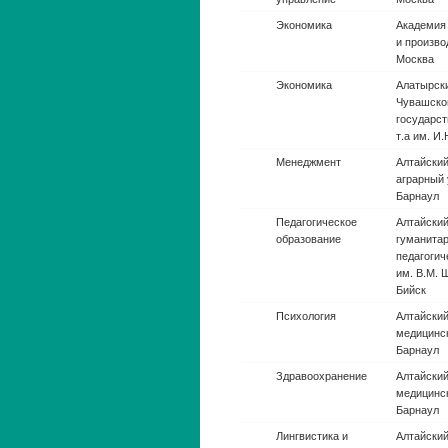
Экономика
Алатырск
Чувашско
государст
им. И.Н. 
Менеджмент
Алтайский
ун-т., г. 
Педагогическое
Алтайский
образование
гуманитар
педагогич
В.М. Шукш
Психология
Алтайский
медицински
Барнаул
Здравоохранение
Алтайский
медицински
Барнаул
Лингвистика и
Алтайский
иностранные языки
педагогиче
Барнаул
Педагогическое
Алтайский
образование
педагогиче
Барнаул