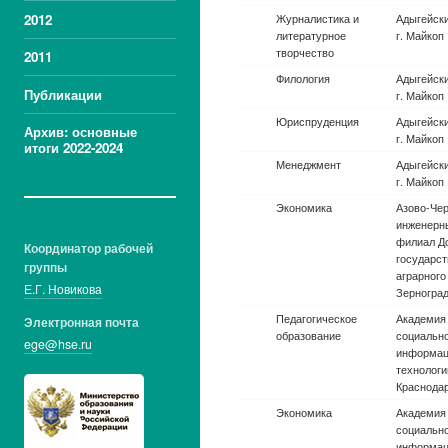
2012
Журналистика и
Адыгейский
литературное
Майкоп
творчество
2011
Филология
Адыгейский
Публикации
Майкоп
Юриспруденция
Адыгейский
Архив: основные
Майкоп
итоги 2022-2024
Менеджмент
Адыгейский
Майкоп
Экономика
Азово-Че
инженерны
филиал Д
Координатор рабочей
государст
группы
аграрного 
Е.Г. Новикова
Зерногра
Педагогическое
Академия 
Электронная почта
образование
социальн
ege@hse.ru
информац
технологи
Краснода
Экономика
Академия 
социальн
информац