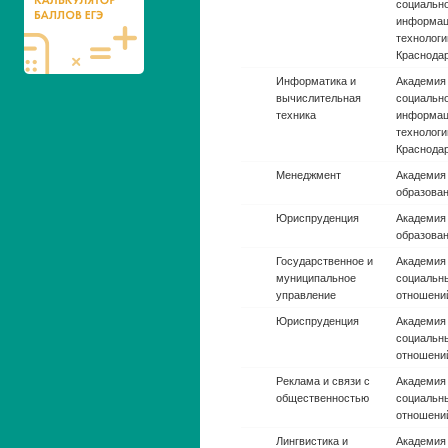
социальн
информац
технологи
Краснода
Информатика и
Академия 
вычислительная
социальн
техника
информац
технологи
Краснода
Менеджмент
Академия
образован
Юриспруденция
Академия
образован
Государственное и
Академия 
муниципальное
социальн
управление
г. Москва
Юриспруденция
Академия 
социальн
г. Москва
Реклама и связи с
Академия 
общественностью
социальн
г. Москва
Лингвистика и
Академия 