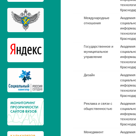
технологи
Краснода
Международные
Академия 
отношения
социальн
информац
технологи
Краснода
Государственное и
Академия 
муниципальное
социальн
управление
информац
технологи
Краснода
Дизайн
Академия 
социальн
информац
технологи
Краснода
Реклама и связи с
Академия 
общественностью
социальн
информац
технологи
Краснода
Менеджмент
Академия 