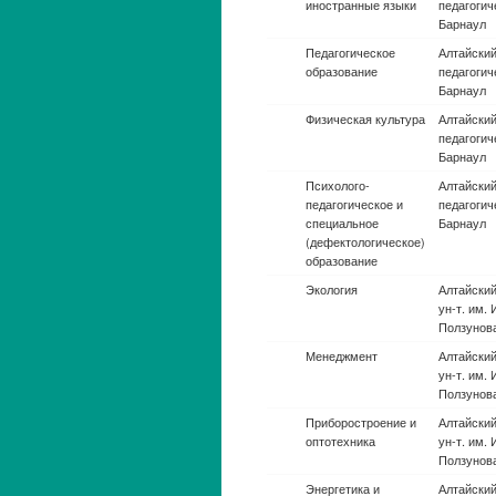
Физическая культура
Алтайский
педагогиче
Барнаул
Психолого-
Алтайский
педагогическое и
педагогиче
специальное
Барнаул
(дефектологическое)
образование
Экология
Алтайский 
т. им. И.И
Барнаул
Менеджмент
Алтайский 
т. им. И.И
Барнаул
Приборостроение и
Алтайский 
оптотехника
т. им. И.И
Барнаул
Энергетика и
Алтайский 
энергетическое
т. им. И.И
машиностроение
Барнаул
Бизнес-
Алтайский 
информатика
т. им. И.И
Барнаул