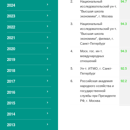
Национальный
94.7
2024
исследовательский ун-т.
"Высшая школа
2023
экономики", г. Москва
Национальный
94.3
2022
исследовательский ун-т.
"Высшая школа
2021
экономики", филиал, г.
Санкт-Петербург
2020
Моск. гос. ин-т.
94.3
международных
2019
отношений
Ун-т. ИТМО, г. Санкт-
92.5
2018
Петербург
Российская академия
92.2
2017
народного хозяйства и
государственной
2016
службы при Президенте
РФ, г. Москва
2015
Гос. ин-т. русского языка
91.9
им. А.С. Пушкина, г.
2014
Москва
2013
Национальный
91.6